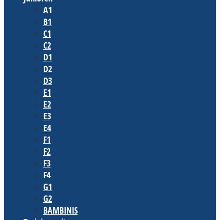
A1
B1
C1
C2
D1
D2
D3
E1
E2
E3
E4
F1
F2
F3
F4
G1
G2
BAMBINIS